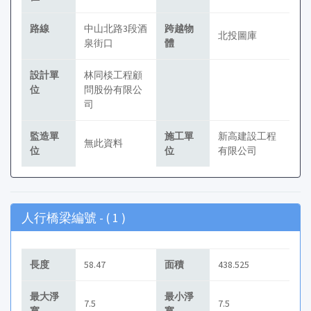
路線
中山北路3段酒
跨越物
北投圖庫
泉街口
體
設計單
林同棪工程顧
位
問股份有限公
司
監造單
施工單
新高建設工程
無此資料
位
位
有限公司
人行橋梁編號 - (
1
)
長度
58.47
面積
438.525
最大淨
最小淨
7.5
7.5