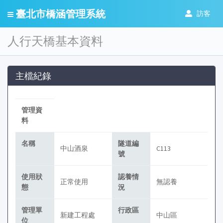
臺北市橋涵管理系統
訪客
人行天橋基本資料
主檔紀錄
管理資
料
名稱
隧道
編
中山酒泉
C113
號
使用狀
認養情
正常使用
無認養
態
況
管理單
行政區
新建工程處
中山區
位