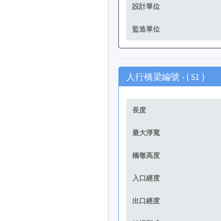
設計單位
監造單位
人行橋梁編號 - (
S1
)
長度
最大淨寬
橋墩高度
入口經度
出口經度