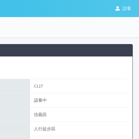
訪客
C127
認養中
信義區
人行徒步區