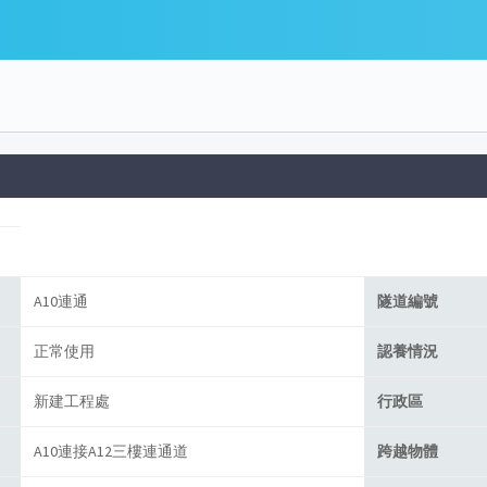
A10連通
隧道
編號
正常使用
認養情況
新建工程處
行政區
A10連接A12三樓連通道
跨越物體