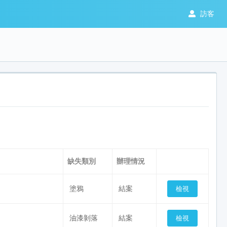
訪客
缺失類別
辦理情況
塗鴉
結案
油漆剝落
結案