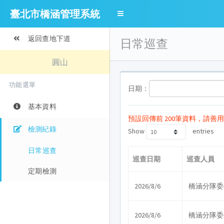
臺北市橋涵管理系統
返回查地下道
日常巡查
圓山
功能選單
日期：
基本資料
預設回傳前 200筆資料，請善
檢測紀錄
Show
entries
日常巡查
巡查日期
巡查人員
定期檢測
2026/8/6
橋涵分隊委
2026/8/6
橋涵分隊委