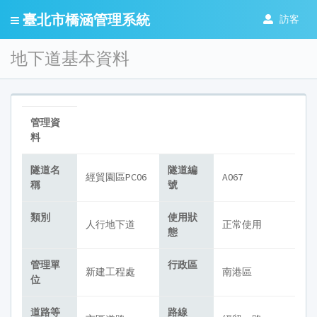
臺北市橋涵管理系統
訪客
地下道基本資料
管理資
料
隧道
名
隧道
編
經貿園區PC06
A067
稱
號
類別
使用狀
人行地下道
正常使用
態
管理單
行政區
新建工程處
南港區
位
道路等
路線