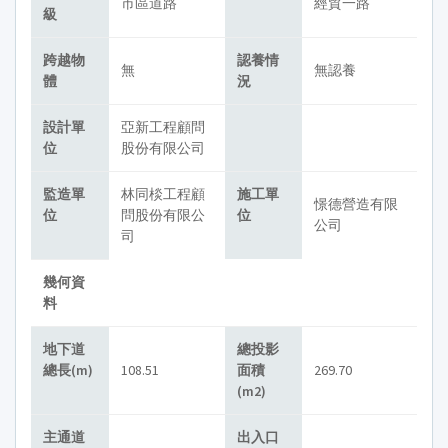
市區道路
經貿一路
級
跨越物
認養情
無
無認養
體
況
設計單
亞新工程顧問
位
股份有限公司
監造單
林同棪工程顧
施工單
憬德營造有限
位
問股份有限公
位
公司
司
幾何資
料
地下道
總投影
總長(m)
108.51
面積
269.70
(m2)
主通道
出入口