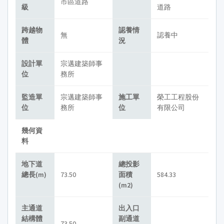
市區道路
級
道路
跨越物
認養情
無
認養中
體
況
設計單
宗邁建築師事
位
務所
監造單
宗邁建築師事
施工單
榮工工程股份
位
務所
位
有限公司
幾何資
料
地下道
總投影
總長(m)
73.50
面積
584.33
(m2)
主通道
出入口
結構體
副通道
73.50