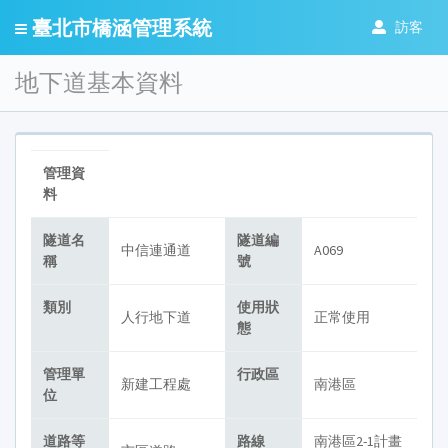
臺北市橋涵管理系統
訪客
地下道基本資料
管理資
料
隧道
名
隧道
編
中信連通道
A069
稱
號
類別
使用狀
人行地下道
正常使用
態
管理單
行政區
新建工程處
南港區
位
道路等
路線
南港區2-1計畫